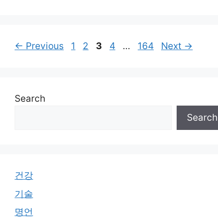
Page
Page
Page
Page
Page
←
Previous
1
2
3
4
…
164
Next
→
Search
Search
건강
기술
명언