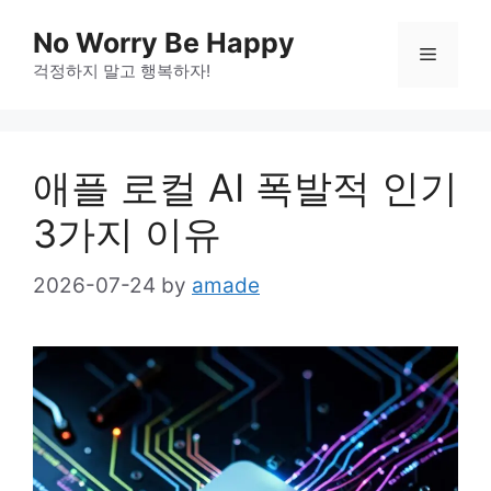
Skip
No Worry Be Happy
to
Menu
걱정하지 말고 행복하자!
content
애플 로컬 AI 폭발적 인기
3가지 이유
2026-07-24
by
amade